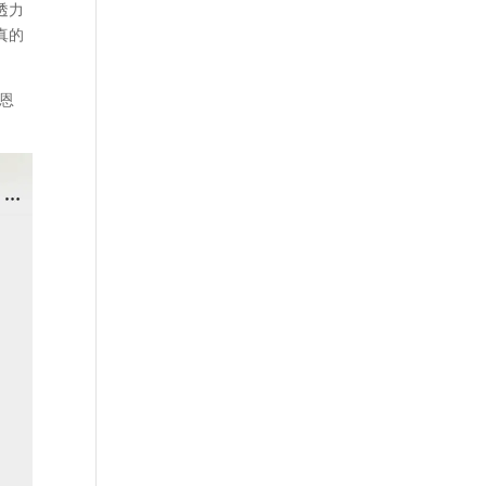
透力
真的
恩