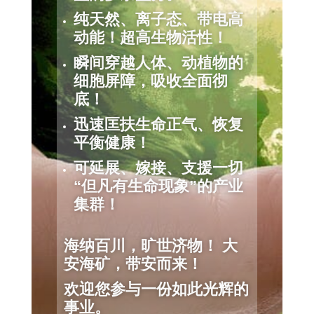
纯天然、离子态、带电高
动能！超高生物活性！
瞬间穿越人体、动植物的
细胞屏障，吸收全面彻
底！
迅速匡扶生命正气、恢复
平衡健康！
可延展、嫁接、支援一切
“但凡有生命现象”的产业
集群！
海纳百川，旷世济物！ 大
安海矿，带安而来！
欢迎您参与一份如此光辉的
事业。