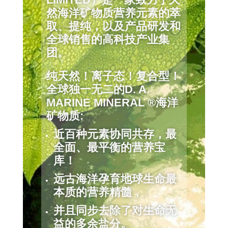
然海洋矿物质营养元素的萃
取、提纯，以及产品研发和
全球销售的高科技产业集
团。
纯天然！离子态！复合型！
全球独一无二的D. A.
MARINE MINERAL ®海洋
矿物质:
近百种元素协同共存，最
全面、最平衡的营养宝
库！
远古海洋孕育地球生命最
本质的营养精髓，
并且同步去除了对生命无
益的多余盐分。