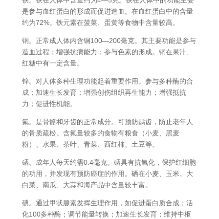
是参与血红蛋白的形成而促进造血。在血红蛋白中的含量
约为72%。铁元素在菠菜、蛋黄等食物中含量较高。
铜。正常成人体内含铜100—200毫克。其主要功能是参与
造血过程；增强抗病能力；参与色素的形成。铜在果汁、
红糖中有一定含量。
锌。对人体多种生理功能起着重要作用。参与多种酶的合
成；加速生长发育；增强创伤组织再生能力；增强抵抗
力；促进性机能。
氟。是骨骼和牙齿的正常成分。可预防龋齿，防止老年人
的骨质疏松。含氟量较多的食物有粮食（小麦、黑麦
粉）、水果、茶叶、青菜、西红柿、土豆等。
硒。成年人每天约需0.4毫克。硒具有抗氧化，保护红细胞
的功用，并发现有预防癌症的作用。硒在小麦、玉米、大
白菜、南瓜、大蒜和海产品中含量较丰富。
碘。通过甲状腺素发挥生理作用，如促进蛋白质合成；活
化100多种酶；调节能量转换；加速生长发育；维持中枢