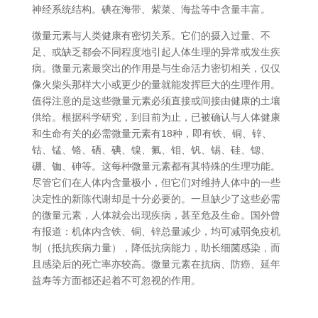
神经系统结构。碘在海带、紫菜、海盐等中含量丰富。
微量元素与人类健康有密切关系。它们的摄入过量、不
足、或缺乏都会不同程度地引起人体生理的异常或发生疾
病。微量元素最突出的作用是与生命活力密切相关，仅仅
像火柴头那样大小或更少的量就能发挥巨大的生理作用。
值得注意的是这些微量元素必须直接或间接由健康的土壤
供给。根据科学研究，到目前为止，已被确认与人体健康
和生命有关的必需微量元素有18种，即有铁、铜、锌、
钴、锰、铬、硒、碘、镍、氟、钼、钒、锡、硅、锶、
硼、铷、砷等。这每种微量元素都有其特殊的生理功能。
尽管它们在人体内含量极小，但它们对维持人体中的一些
决定性的新陈代谢却是十分必要的。一旦缺少了这些必需
的微量元素，人体就会出现疾病，甚至危及生命。国外曾
有报道：机体内含铁、铜、锌总量减少，均可减弱免疫机
制（抵抗疾病力量），降低抗病能力，助长细菌感染，而
且感染后的死亡率亦较高。微量元素在抗病、防癌、延年
益寿等方面都还起着不可忽视的作用。