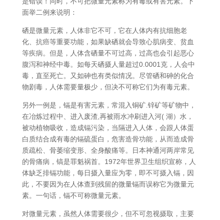
是错误！同时，不可把微量元素称为有毒或有害元素。下
面举二例来说明：
硒是微量元素，人体非它不可，它在人体内有抗细胞老
化、抗癌等重要功能，如果缺硒就会导致心肌病变、贫血
等疾病。但是，人体含硒量不可过高，过高也会引起恶心
腹泻和神经中毒。如每天硒摄人量超过0.0001克，人会中
毒，直至死亡。又如砷也有类似情况。尽管硒和砷的化合
物剧毒，人体需要量极少，但决不可称它们为有毒元素。
另外一例是，镉是有害元素，常混入铜矿.锌矿等矿物中，
在冶炼过程中、进入废渣,再被雨水冲刷进入河( 湖）水，
被动植物吸收，造成镉污染，当隔进入人体，会跟人体蛋
白质结合成有毒的镉硫蛋白，危害造骨功能，从而造成骨
质疏松、骨萎缩变形、全身酸痛等。日本神通河两岸常见
的骨痛病，镐是罪魁祸首。1972年世界卫生组织宣称，人
体缺乏排镉功能，每日摄入量应为零，即不可摄入镉，因
此，不要因为在人体查到残留的微量镉而误称它为微量元
素。一句话，镉不可称微量元素。
对微量元素，虽然人体需要很少，但不可忽视摄取，主要