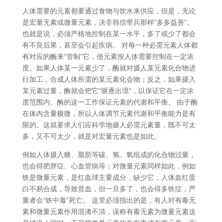
人体需要的元素都要通过食物与饮水来供应，但是，无论
是宏量无素或微量元素，决非韩信带兵那样“多多益善”。
也就是说，必须严格地控制在某一水平，多了或少了都会
有不良后果，甚至会引起疾病。 对每一种必需元素人体都
有对应的酶来“管制”它，使元素按人体需要控制在一定浓
度。如果人体某一元素少了，酶就对摄人某元素化合物进
行加工，合成人体所需的某元素化会物；反之，如果摄入
某元素过量，酶就会把它“驱逐出境”，以保证它在一定浓
度范围内。酶的这一工作保证元素的代谢和平衡。 由于酶
在体内含量极微，所以人体调节元素代谢和平衡能力是有
限的。这就要求人们应科学地摄人必需元素量，既不可太
多，又不可太少，就是对宏量元素也是如此。
例如人体摄入糖、脂肪等碳、氢、氧组成的化合物过量，
也会得肥胖症、心血管病等；对微量元素同样如此，例如
铁是微量元素，是红血球主要成分，缺少它，人体血红蛋
白不易合成，导致贫血，但一旦多了，也会得多铁症，严
重者会“铁中毒”死亡。 这里必须指出的是，有人对有毒无
素和微量元素作用混淆不清，误称有毒无素为微量元素这