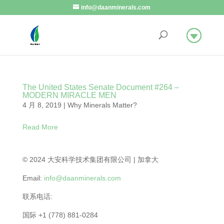
info@daanminerals.com
The United States Senate Document #264 –
MODERN MIRACLE MEN
4 月 8, 2019
|
Why Minerals Matter?
Read More
© 2024 大安科学技术集团有限公司 | 加拿大
Email:
info@daanminerals.com
联系电话:
国际 +1 (778) 881-0284